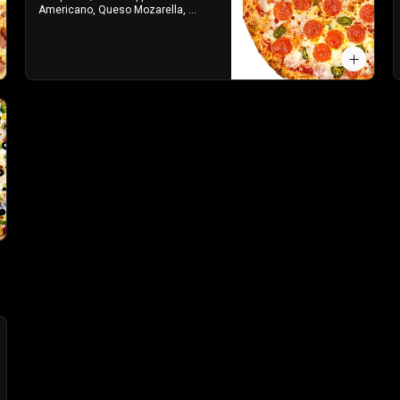
Americano, Queso Mozarella, 
Toque de orégano parmesano y 
Salsa de Tomate