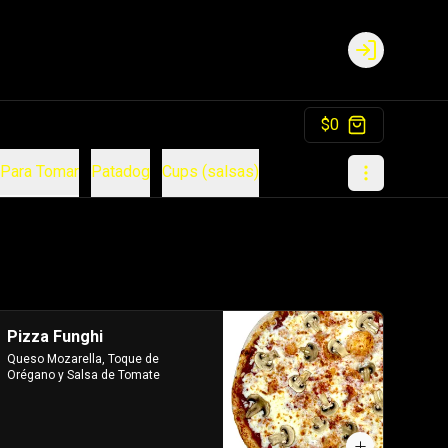
Login
$0
Para Tomar
Patadog
Cups (salsas)
Pizza Funghi
Queso Mozarella, Toque de 
Orégano y Salsa de Tomate