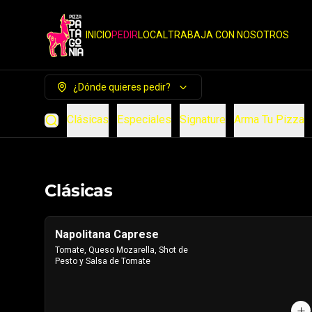
INICIO
PEDIR
LOCAL
TRABAJA CON NOSOTROS
¿Dónde quieres pedir?
Clásicas
Especiales
Signature
Arma Tu Pizza
Clásicas
Napolitana Caprese
Tomate, Queso Mozarella, Shot de 
Pesto y Salsa de Tomate