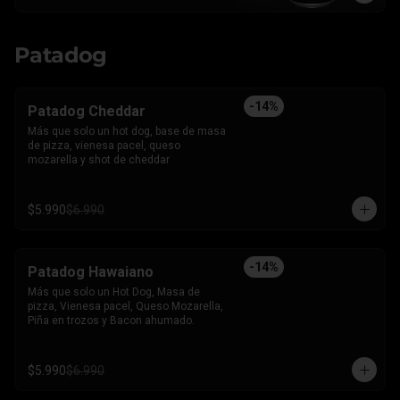
Patadog
-
14
%
Patadog Cheddar
Más que solo un hot dog, base de masa 
de pizza, vienesa pacel, queso 
mozarella y shot de cheddar
$5.990
$6.990
-
14
%
Patadog Hawaiano
Más que solo un Hot Dog, Masa de 
pizza, Vienesa pacel, Queso Mozarella, 
Piña en trozos y Bacon ahumado.
$5.990
$6.990