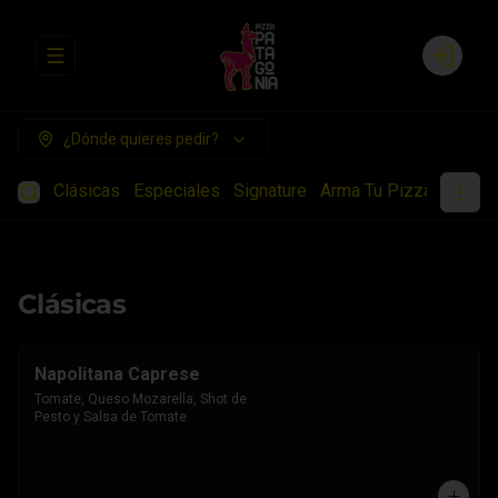
Abrir menu de navegación
Login
¿Dónde quieres pedir?
Clásicas
Especiales
Signature
Arma Tu Pizza
Chees
Clásicas
Napolitana Caprese
Tomate, Queso Mozarella, Shot de 
Pesto y Salsa de Tomate