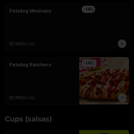
-
14
%
Patadog Mexicano
$5.990
$6.990
-
14
%
Patadog Ranchero
$5.990
$6.990
Cups (salsas)