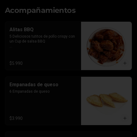
Acompañamientos
Alitas BBQ
5 Deliciosos tutitos de pollo crispy con 
un Cup de salsa BBQ

*Imagen referencial, el producto lleva la 
salsa por separado para que le 
agregues el BBQ que gustes
$5.990
Empanadas de queso
6 Empanadas de queso
$3.990