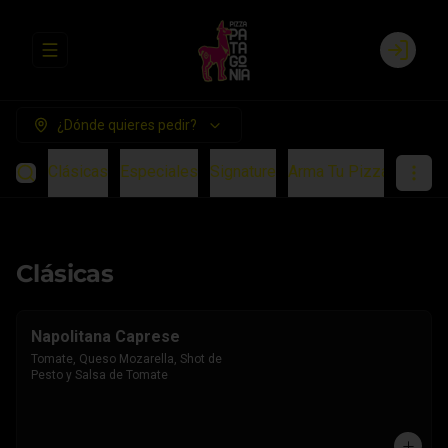
Abrir menu de navegación
Login
¿Dónde quieres pedir?
Clásicas
Especiales
Signature
Arma Tu Pizza
Chees
Clásicas
Napolitana Caprese
Tomate, Queso Mozarella, Shot de 
Pesto y Salsa de Tomate