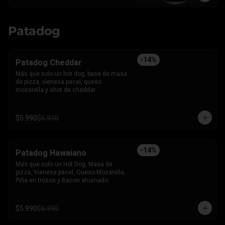
Patadog
-
14
%
Patadog Cheddar
Más que solo un hot dog, base de masa 
de pizza, vienesa pacel, queso 
mozarella y shot de cheddar
$5.990
$6.990
-
14
%
Patadog Hawaiano
Más que solo un Hot Dog, Masa de 
pizza, Vienesa pacel, Queso Mozarella, 
Piña en trozos y Bacon ahumado.
$5.990
$6.990