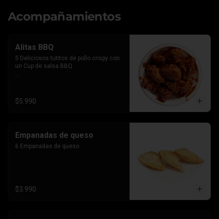
Acompañamientos
Alitas BBQ
5 Deliciosos tutitos de pollo crispy con 
un Cup de salsa BBQ

*Imagen referencial, el producto lleva la 
salsa por separado para que le 
agregues el BBQ que gustes
$5.990
Empanadas de queso
6 Empanadas de queso
$3.990