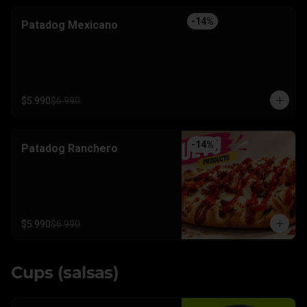
-
14
%
Patadog Mexicano
$5.990
$6.990
-
14
%
Patadog Ranchero
$5.990
$6.990
Cups (salsas)