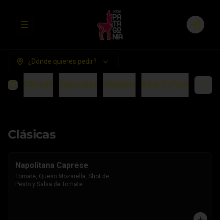
Abrir menu de navegación
Login
¿Dónde quieres pedir?
Clásicas
Especiales
Signature
Arma Tu Pizza
Chees
Clásicas
Napolitana Caprese
Tomate, Queso Mozarella, Shot de 
Pesto y Salsa de Tomate