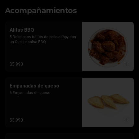
Acompañamientos
Alitas BBQ
5 Deliciosos tutitos de pollo crispy con 
un Cup de salsa BBQ

*Imagen referencial, el producto lleva la 
salsa por separado para que le 
agregues el BBQ que gustes
$5.990
Empanadas de queso
6 Empanadas de queso
$3.990