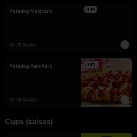
-
14
%
Patadog Mexicano
$5.990
$6.990
-
14
%
Patadog Ranchero
$5.990
$6.990
Cups (salsas)