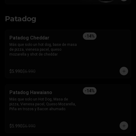
Patadog
-
14
%
Patadog Cheddar
Más que solo un hot dog, base de masa 
de pizza, vienesa pacel, queso 
mozarella y shot de cheddar
$5.990
$6.990
-
14
%
Patadog Hawaiano
Más que solo un Hot Dog, Masa de 
pizza, Vienesa pacel, Queso Mozarella, 
Piña en trozos y Bacon ahumado.
$5.990
$6.990