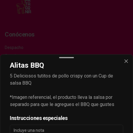
Conócenos
Despacho
Contáctanos
Alitas BBQ
Términos y condiciones
Política de privacidad
5 Deliciosos tutitos de pollo crispy con un Cup de
salsa BBQ
Redes sociales
*Imagen referencial, el producto lleva la salsa por
Instagram
separado para que le agregues el BBQ que gustes
Facebook
Instrucciones especiales
Mi cuenta