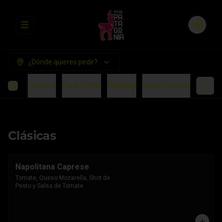
Abrir menu de navegación
Login
¿Dónde quieres pedir?
ientos
Postres
Para Tomar
Patadog
Cups (salsas)
Clásicas
Napolitana Caprese
Tomate, Queso Mozarella, Shot de 
Pesto y Salsa de Tomate