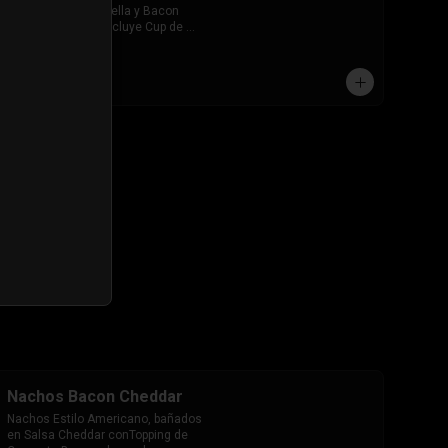
Extra queso Mozarella y Bacon 
ahumado Crispy. Incluye Cup de 
salsa de Tomate
$7.490
Nachos Bacon Cheddar
Nachos Estilo Americano, bañados 
en Salsa Cheddar conTopping de 