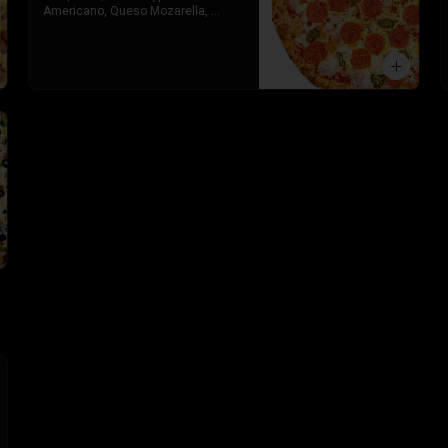
Americano, Queso Mozarella, 
Toque de orégano parmesano y 
Salsa de Tomate