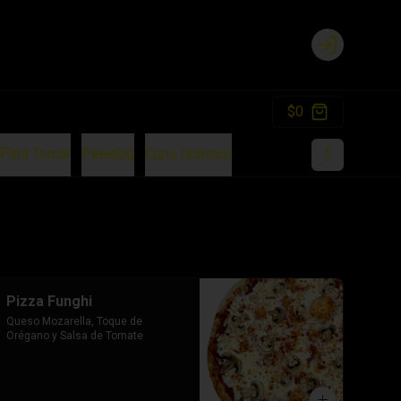
Login
$0
Para Tomar
Patadog
Cups (salsas)
Pizza Funghi
Queso Mozarella, Toque de 
Orégano y Salsa de Tomate