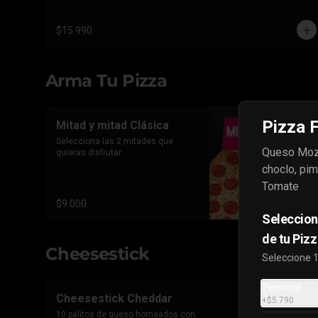
triple Pepperoni Americano.
$15.990
Arma Tu Pizza
Pizza F
Mitad y mitad Clásica
Selecciona las 2 mitades que 
Queso Moza
quieras disfrutar
choclo, pim
Tomate
$9.000
Seleccion
de tu Pizz
Cheesestick
Seleccione 
Personal
Cheesestick Cheddar
+
$5.790
10 palitos de queso horneados con 