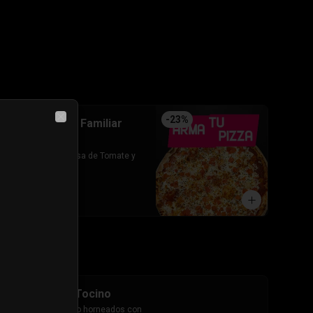
-
23
%
Arma tu pizza Familiar
Close
(Base)
Base de pizza: Salsa de Tomate y 
Queso mozarella
$7.690
$9.990
Cheesestick Tocino
10 palitos de queso horneados con 