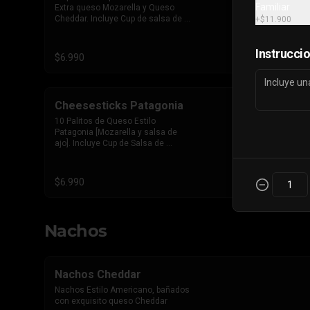
Familiar
Extra queso Mozarella y Queso 
Cheddar. Incluye Cup de salsa de 
+
$11.900
Tomate
Instrucci
$6.990
Cheesesticks Patagonia
10 Palitos de Queso Estilo 
Patagonia [Mozarella y salsa de 
ajo]. Incluye Cup de Salsa de 
Tomate
$6.990
Nachos
Nachos Cheddar
Nachos Estilo Americano, bañados 
con exquisito queso Cheddar