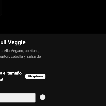
ull Veggie
Mitad y Mitad Especial
rella Vegano, aceituna,
enton, cebolla y salsa de
$12.000
a el tamaño
Obligatorio
a!
1
Cheesestick Focaccia
10 palitos de queso horneados con 