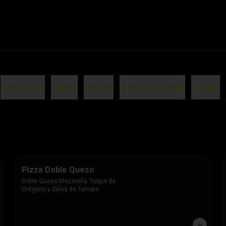
Cheesestick
Nachos
Combos
Acompañamientos
Postres
Pizza Doble Queso
Doble Queso Mozarella, Toque de 
Orégano y Salsa de Tomate