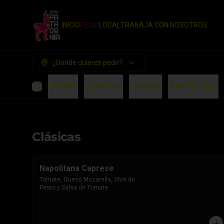
INICIO
PEDIR
LOCAL
TRABAJA CON NOSOTROS
¿Dónde quieres pedir?
Clásicas
Especiales
Signature
Arma Tu Pizza
Clásicas
Napolitana Caprese
Tomate, Queso Mozarella, Shot de 
Pesto y Salsa de Tomate