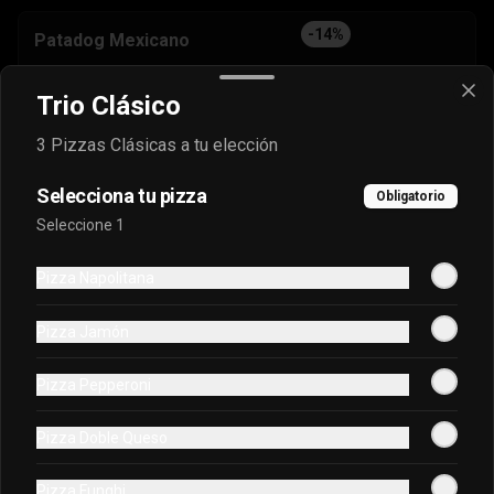
-
14
%
Patadog Mexicano
Trio Clásico
3 Pizzas Clásicas a tu elección
$5.990
$6.990
Selecciona tu pizza
Obligatorio
Seleccione 1
-
14
%
Patadog Ranchero
Pizza Napolitana
Pizza Jamón
$5.990
$6.990
Pizza Pepperoni
Cups (salsas)
Pizza Doble Queso
Pizza Funghi