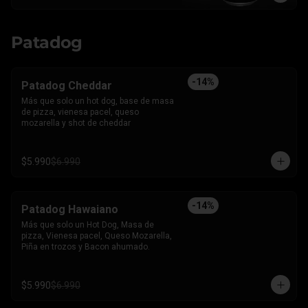
Patadog
-
14
%
Patadog Cheddar
Más que solo un hot dog, base de masa 
de pizza, vienesa pacel, queso 
mozarella y shot de cheddar
$5.990
$6.990
-
14
%
Patadog Hawaiano
Más que solo un Hot Dog, Masa de 
pizza, Vienesa pacel, Queso Mozarella, 
Piña en trozos y Bacon ahumado.
$5.990
$6.990