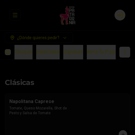
Abrir menu de navegación
Login
¿Dónde quieres pedir?
Clásicas
Especiales
Signature
Arma Tu Pizza
Chees
Clásicas
Napolitana Caprese
Tomate, Queso Mozarella, Shot de 
Pesto y Salsa de Tomate