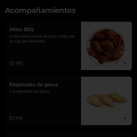
Acompañamientos
Alitas BBQ
5 Deliciosos tutitos de pollo crispy con 
un Cup de salsa BBQ

*Imagen referencial, el producto lleva la 
salsa por separado para que le 
agregues el BBQ que gustes
$5.990
Empanadas de queso
6 Empanadas de queso
$3.990