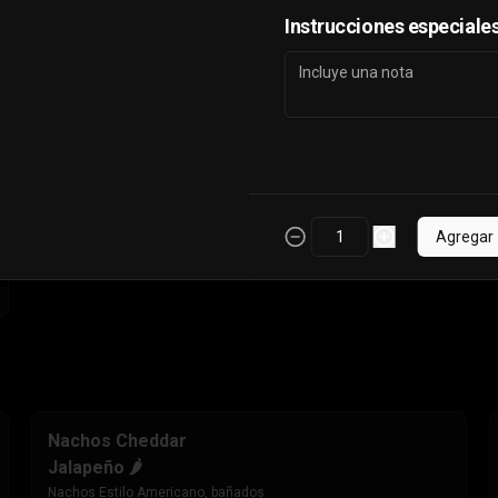
cebolla morada. Incluye Cup de 
Instrucciones especiale
salsa de Tomate
$6.990
Agregar
Nachos Cheddar
Jalapeño 🌶️
Nachos Estilo Americano, bañados 