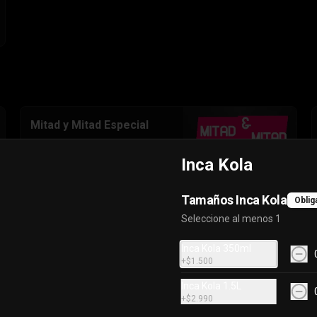
Mitad y Mitad Especial
Inca Kola
Tamaños Inca Kola
Oblig
$12.000
Seleccione al menos 1
Inca Kola 350ml
+
$1.500
Inca Kola 1.5L
Cheesestick Focaccia
+
$2.990
10 palitos de queso horneados con 