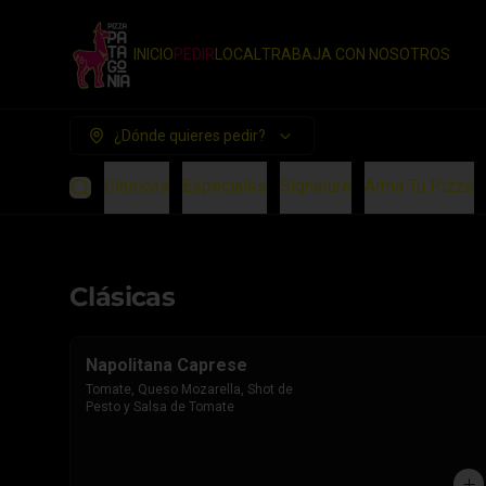
INICIO
PEDIR
LOCAL
TRABAJA CON NOSOTROS
¿Dónde quieres pedir?
Clásicas
Especiales
Signature
Arma Tu Pizza
Clásicas
Napolitana Caprese
Tomate, Queso Mozarella, Shot de 
Pesto y Salsa de Tomate