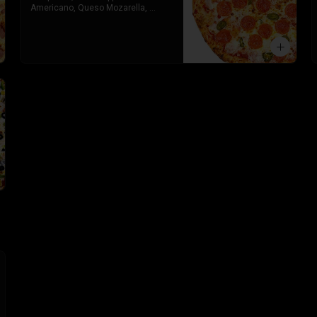
Americano, Queso Mozarella, 
Toque de orégano parmesano y 
Salsa de Tomate