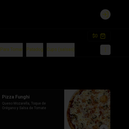
Login
$0
Para Tomar
Patadog
Cups (salsas)
Pizza Funghi
Queso Mozarella, Toque de 
Orégano y Salsa de Tomate