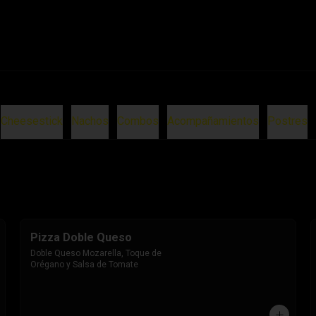
Cheesestick
Nachos
Combos
Acompañamientos
Postres
Pizza Doble Queso
Doble Queso Mozarella, Toque de 
Orégano y Salsa de Tomate