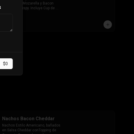
Extra queso Mozarella y Bacon 
s
ahumado Crispy. Incluye Cup de 
salsa de Tomate
$7.490
$0
Nachos Bacon Cheddar
Nachos Estilo Americano, bañados 
en Salsa Cheddar conTopping de 