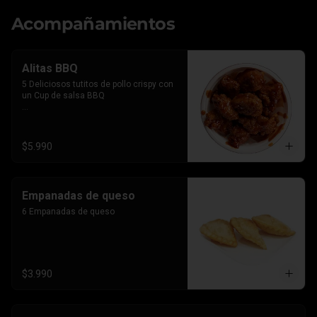
Acompañamientos
Alitas BBQ
5 Deliciosos tutitos de pollo crispy con 
un Cup de salsa BBQ

*Imagen referencial, el producto lleva la 
salsa por separado para que le 
agregues el BBQ que gustes
$5.990
Empanadas de queso
6 Empanadas de queso
$3.990