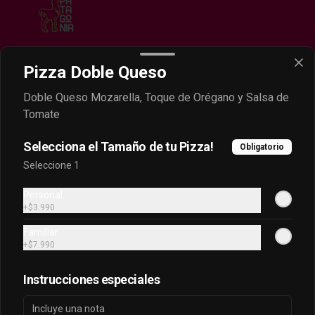
Pizza Doble Queso
Conócenos
Doble Queso Mozarella, Toque de Orégano y Salsa de
Despacho
Tomate
Contáctanos
Selecciona el Tamaño de tu Pizza!
Obligatorio
Términos y condiciones
Seleccione 1
Política de privacidad
Personal
Redes sociales
+
$3.990
Familiar
Instagram
+
$7.990
Facebook
Instrucciones especiales
Mi cuenta