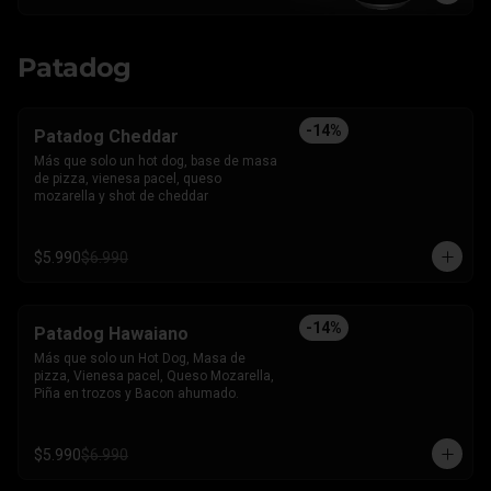
Patadog
-
14
%
Patadog Cheddar
Más que solo un hot dog, base de masa 
de pizza, vienesa pacel, queso 
mozarella y shot de cheddar
$5.990
$6.990
-
14
%
Patadog Hawaiano
Más que solo un Hot Dog, Masa de 
pizza, Vienesa pacel, Queso Mozarella, 
Piña en trozos y Bacon ahumado.
$5.990
$6.990