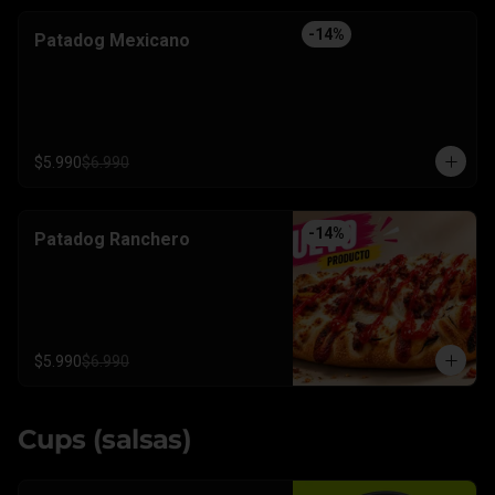
-
14
%
Patadog Mexicano
$5.990
$6.990
-
14
%
Patadog Ranchero
$5.990
$6.990
Cups (salsas)