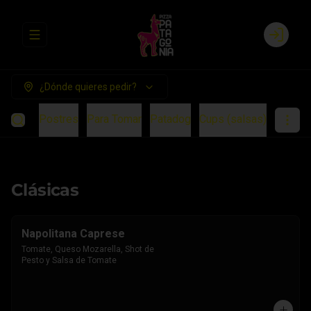
Abrir menu de navegación
Login
¿Dónde quieres pedir?
ientos
Postres
Para Tomar
Patadog
Cups (salsas)
Clásicas
Napolitana Caprese
Tomate, Queso Mozarella, Shot de 
Pesto y Salsa de Tomate