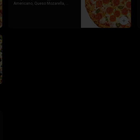
Americano, Queso Mozarella, 
Toque de orégano parmesano y 
Salsa de Tomate