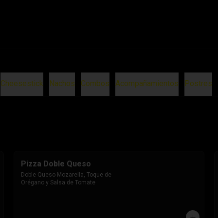
Cheesestick
Nachos
Combos
Acompañamientos
Postres
Pizza Doble Queso
Doble Queso Mozarella, Toque de 
Orégano y Salsa de Tomate