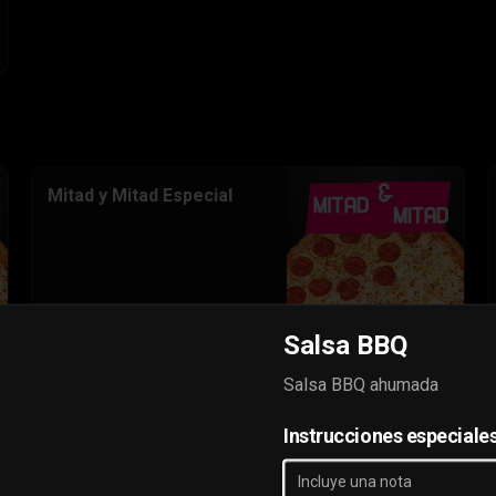
Mitad y Mitad Especial
$12.000
Salsa BBQ
Salsa BBQ ahumada
Instrucciones especiale
Cheesestick Focaccia
10 palitos de queso horneados con 