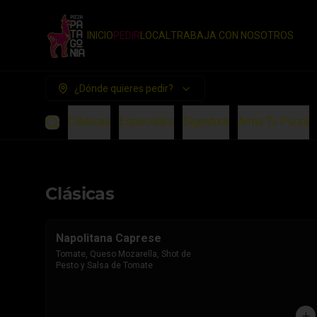
INICIO
PEDIR
LOCAL
TRABAJA CON NOSOTROS
¿Dónde quieres pedir?
Clásicas
Especiales
Signature
Arma Tu Pizza
Clásicas
Napolitana Caprese
Tomate, Queso Mozarella, Shot de 
Pesto y Salsa de Tomate