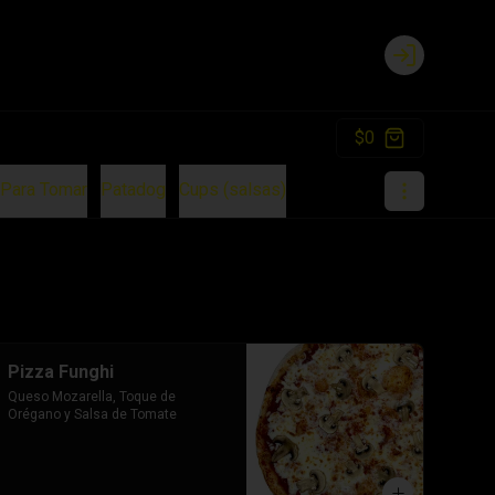
Login
$0
Para Tomar
Patadog
Cups (salsas)
Pizza Funghi
Queso Mozarella, Toque de 
Orégano y Salsa de Tomate