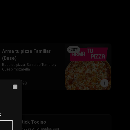
-
23
%
Arma tu pizza Familiar
(Base)
Base de pizza: Salsa de Tomate y 
Queso mozarella
$7.690
$9.990
Close
s
Cheesestick Tocino
10 palitos de queso horneados con 