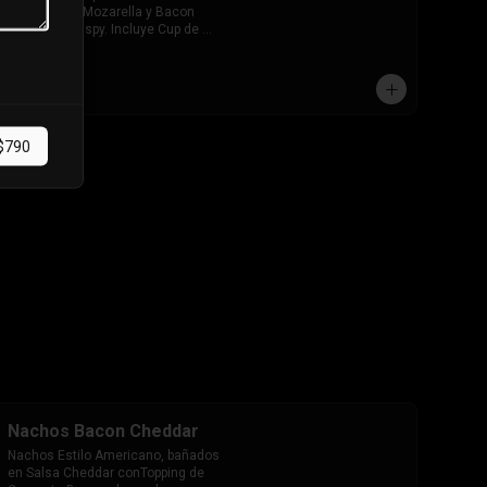
Extra queso Mozarella y Bacon 
ahumado Crispy. Incluye Cup de 
salsa de Tomate
$7.490
$790
Nachos Bacon Cheddar
Nachos Estilo Americano, bañados 
en Salsa Cheddar conTopping de 