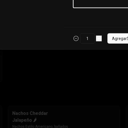
cebolla morada. Incluye Cup de 
salsa de Tomate
$6.990
Agregar
Nachos Cheddar
Jalapeño 🌶️
Nachos Estilo Americano, bañados 