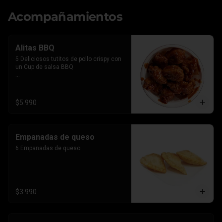
Acompañamientos
Alitas BBQ
5 Deliciosos tutitos de pollo crispy con 
un Cup de salsa BBQ

*Imagen referencial, el producto lleva la 
salsa por separado para que le 
agregues el BBQ que gustes
$5.990
Empanadas de queso
6 Empanadas de queso
$3.990