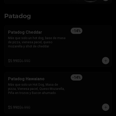
Patadog
-
14
%
Patadog Cheddar
Más que solo un hot dog, base de masa 
de pizza, vienesa pacel, queso 
mozarella y shot de cheddar
$5.990
$6.990
-
14
%
Patadog Hawaiano
Más que solo un Hot Dog, Masa de 
pizza, Vienesa pacel, Queso Mozarella, 
Piña en trozos y Bacon ahumado.
$5.990
$6.990