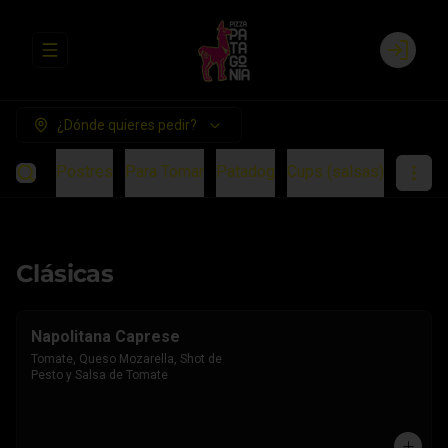
Abrir menu de navegación
Login
¿Dónde quieres pedir?
ientos
Postres
Para Tomar
Patadog
Cups (salsas)
Clásicas
Napolitana Caprese
Tomate, Queso Mozarella, Shot de 
Pesto y Salsa de Tomate