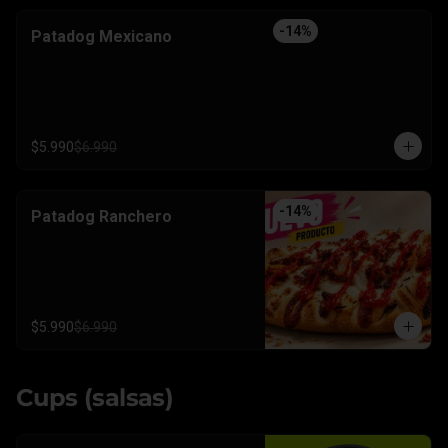
-
14
%
Patadog Mexicano
$5.990
$6.990
-
14
%
Patadog Ranchero
$5.990
$6.990
Cups (salsas)