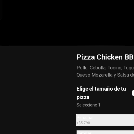
Mitad y Mitad Especial
Pizza Chicken B
Pollo, Cebolla, Tocino, Toq
Queso Mozarella y Salsa d
$12.000
Elige el tamaño de tu
pizza
Seleccione 1
Personal
+
$5.790
Cheesestick Focaccia
10 palitos de queso horneados con 
Familiar