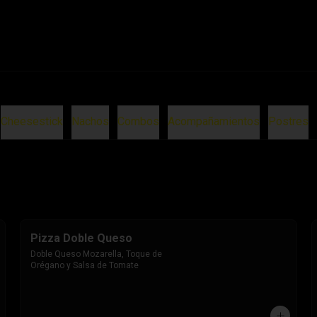
Cheesestick
Nachos
Combos
Acompañamientos
Postres
Pizza Doble Queso
Doble Queso Mozarella, Toque de 
Orégano y Salsa de Tomate