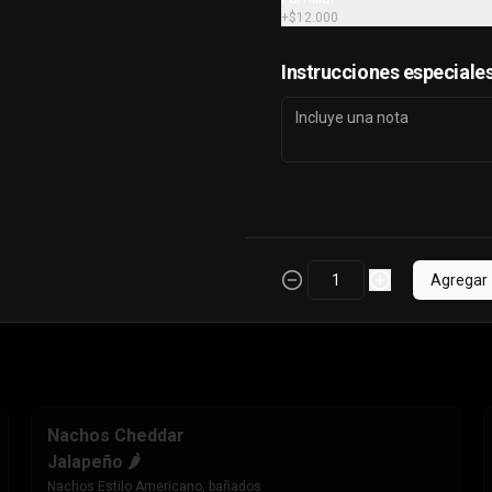
cebolla morada. Incluye Cup de 
+
$12.000
salsa de Tomate
Instrucciones especiale
$6.990
Agregar
Nachos Cheddar
Jalapeño 🌶️
Nachos Estilo Americano, bañados 