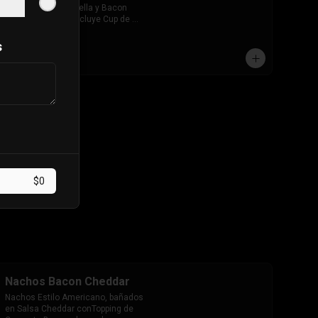
Extra queso Mozarella y Bacon 
ahumado Crispy. Incluye Cup de 
salsa de Tomate
s
$7.490
$0
Nachos Bacon Cheddar
Nachos Estilo Americano, bañados 
en Salsa Cheddar conTopping de 