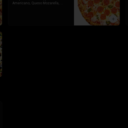
Americano, Queso Mozarella, 
Toque de orégano parmesano y 
Salsa de Tomate