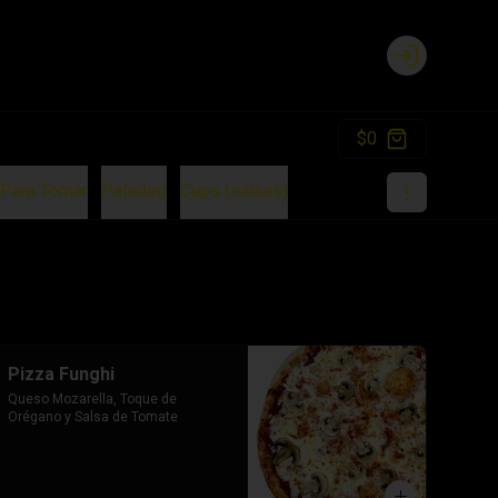
Login
$0
Para Tomar
Patadog
Cups (salsas)
Pizza Funghi
Queso Mozarella, Toque de 
Orégano y Salsa de Tomate