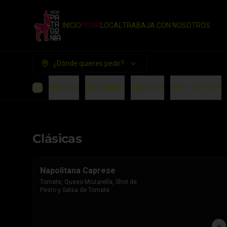
INICIO
PEDIR
LOCAL
TRABAJA CON NOSOTROS
¿Dónde quieres pedir?
Clásicas
Especiales
Signature
Arma Tu Pizza
Clásicas
Napolitana Caprese
Tomate, Queso Mozarella, Shot de 
Pesto y Salsa de Tomate