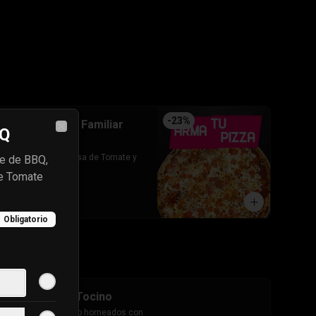
-
23
%
Arma tu pizza Familiar
BQ
Close
(Base)
Base de pizza: Salsa de Tomate y 
ue de BBQ,
Queso mozarella
e Tomate
$7.690
$9.990
Obligatorio
Cheesestick Tocino
10 palitos de queso horneados con 