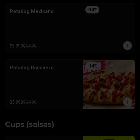
-
14
%
Patadog Mexicano
$5.990
$6.990
-
14
%
Patadog Ranchero
$5.990
$6.990
Cups (salsas)