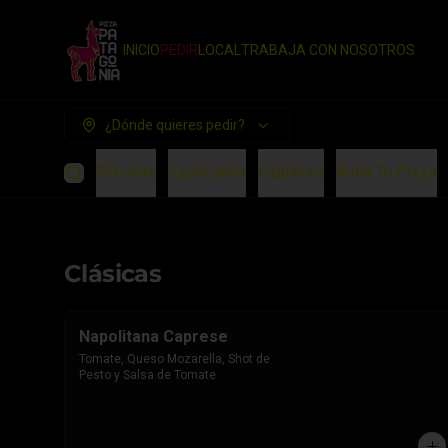
INICIO
PEDIR
LOCAL
TRABAJA CON NOSOTROS
¿Dónde quieres pedir?
Clásicas
Especiales
Signature
Arma Tu Pizza
Clásicas
Napolitana Caprese
Tomate, Queso Mozarella, Shot de 
Pesto y Salsa de Tomate