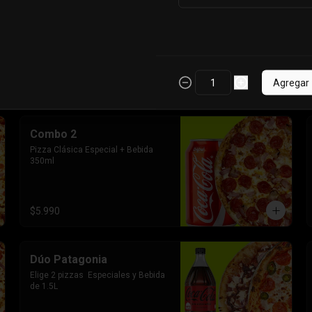
en Salsa Cheddar con Topping de 
Jalapeño [Un poco picantes]
$3.990
Agregar
Combo 2
Pizza Clásica Especial + Bebida 
350ml
$5.990
Dúo Patagonia
Elige 2 pizzas  Especiales y Bebida 
de 1.5L