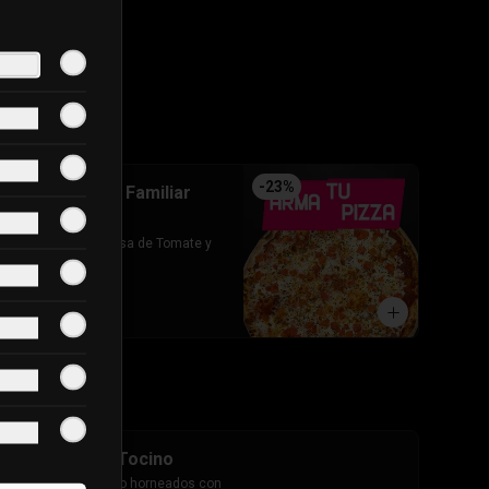
-
23
%
Arma tu pizza Familiar
(Base)
Base de pizza: Salsa de Tomate y 
Queso mozarella
$7.690
$9.990
Cheesestick Tocino
10 palitos de queso horneados con 