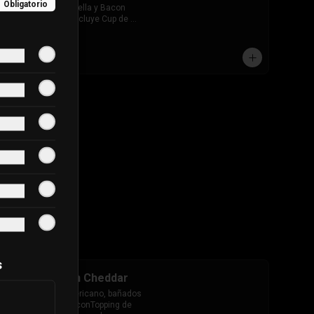
Obligatorio
Extra queso Mozarella y Bacon 
ahumado Crispy. Incluye Cup de 
salsa de Tomate
$7.490
s
Nachos Bacon Cheddar
Nachos Estilo Americano, bañados 
en Salsa Cheddar conTopping de 