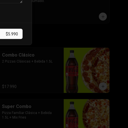
Crocante Bacon ahumado.
$4.990
$5.990
Combo Clásico
2 Pizzas Clásicas + Bebida 1.5L
$17.990
Super Combo
Pizza Familiar Clásica + Bebida 
1.5L + Mix Fries