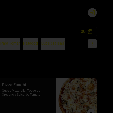
Login
$0
Para Tomar
Patadog
Cups (salsas)
Pizza Funghi
Queso Mozarella, Toque de 
Orégano y Salsa de Tomate