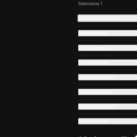
Seleccione 1
Pizza Doble Pepperoni
Pizza Romana
Pizza Hawaiana
Mitad y Mitad Especial
Pizza All Meats
Pizza Vegetariana
$12.000
Pizza Americana
Pizza Chicken BBQ
Pizza Hot Spicy
Cheesestick Focaccia
10 palitos de queso horneados con 