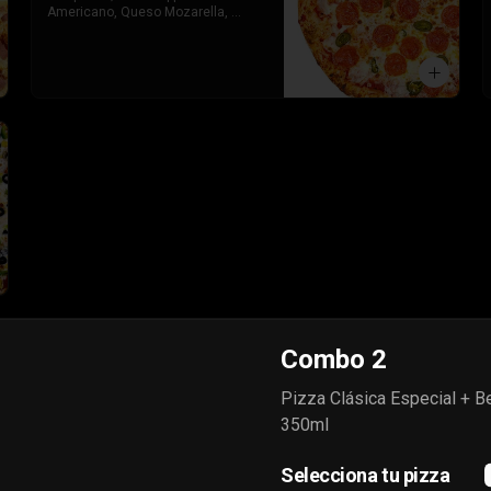
Americano, Queso Mozarella, 
Toque de orégano parmesano y 
Salsa de Tomate
Combo 2
Pizza Clásica Especial + B
350ml
Selecciona tu pizza