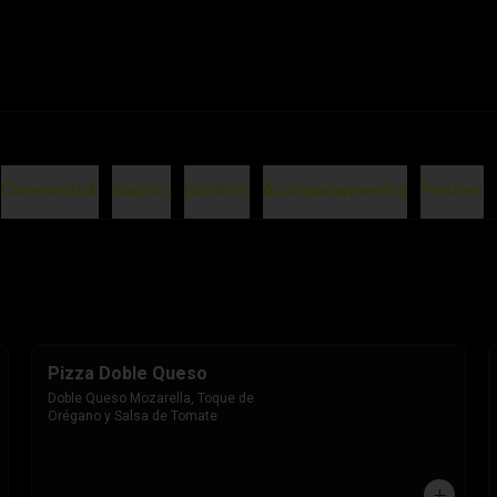
Cheesestick
Nachos
Combos
Acompañamientos
Postres
Pizza Doble Queso
Doble Queso Mozarella, Toque de 
Orégano y Salsa de Tomate