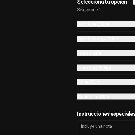
Selecciona tu opción
cebolla morada. Incluye Cup de 
salsa de Tomate
Seleccione 1
Coca Cola 350ml
$6.990
Coca Cola Zero 350ml
Fanta 350ml
Fanta Zero 350ml
Sprite 350ml
Sprite Zero 350ml
Instrucciones especiale
Nachos Cheddar
Jalapeño 🌶️
Nachos Estilo Americano, bañados 