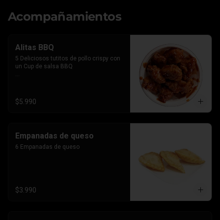
Acompañamientos
Alitas BBQ
5 Deliciosos tutitos de pollo crispy con 
un Cup de salsa BBQ

*Imagen referencial, el producto lleva la 
salsa por separado para que le 
agregues el BBQ que gustes
$5.990
Empanadas de queso
6 Empanadas de queso
$3.990