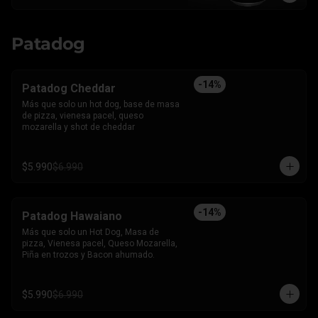
Patadog
-
14
%
Patadog Cheddar
Más que solo un hot dog, base de masa 
de pizza, vienesa pacel, queso 
mozarella y shot de cheddar
$5.990
$6.990
-
14
%
Patadog Hawaiano
Más que solo un Hot Dog, Masa de 
pizza, Vienesa pacel, Queso Mozarella, 
Piña en trozos y Bacon ahumado.
$5.990
$6.990