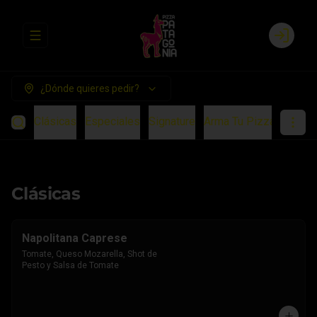
Abrir menu de navegación
Login
¿Dónde quieres pedir?
Clásicas
Especiales
Signature
Arma Tu Pizza
Chees
Clásicas
Napolitana Caprese
Tomate, Queso Mozarella, Shot de 
Pesto y Salsa de Tomate