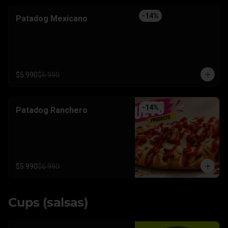
-
14
%
Patadog Mexicano
$5.990
$6.990
-
14
%
Patadog Ranchero
$5.990
$6.990
Cups (salsas)