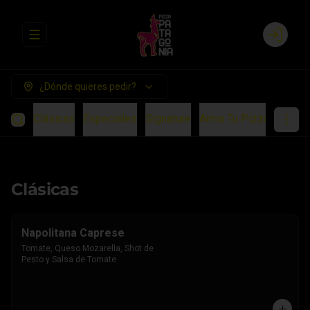
Abrir menu de navegación
Login
¿Dónde quieres pedir?
Clásicas
Especiales
Signature
Arma Tu Pizza
Chees
Clásicas
Napolitana Caprese
Tomate, Queso Mozarella, Shot de 
Pesto y Salsa de Tomate