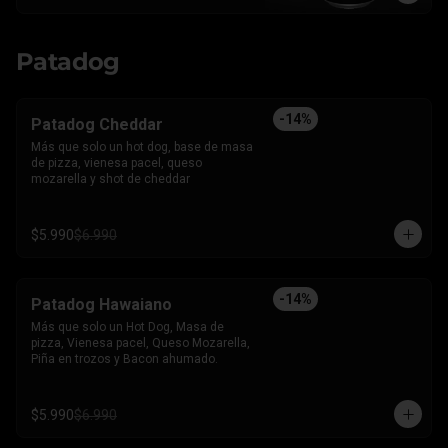
Patadog
-
14
%
Patadog Cheddar
Más que solo un hot dog, base de masa 
de pizza, vienesa pacel, queso 
mozarella y shot de cheddar
$5.990
$6.990
-
14
%
Patadog Hawaiano
Más que solo un Hot Dog, Masa de 
pizza, Vienesa pacel, Queso Mozarella, 
Piña en trozos y Bacon ahumado.
$5.990
$6.990