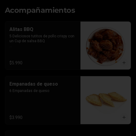
Acompañamientos
Alitas BBQ
5 Deliciosos tutitos de pollo crispy con 
un Cup de salsa BBQ

*Imagen referencial, el producto lleva la 
salsa por separado para que le 
agregues el BBQ que gustes
$5.990
Empanadas de queso
6 Empanadas de queso
$3.990