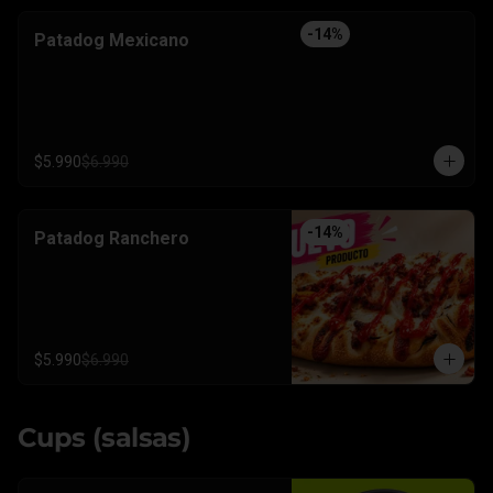
-
14
%
Patadog Mexicano
$5.990
$6.990
-
14
%
Patadog Ranchero
$5.990
$6.990
Cups (salsas)