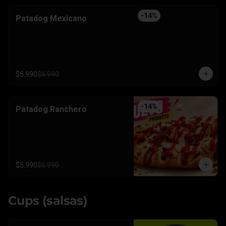
-
14
%
Patadog Mexicano
$5.990
$6.990
-
14
%
Patadog Ranchero
$5.990
$6.990
Cups (salsas)