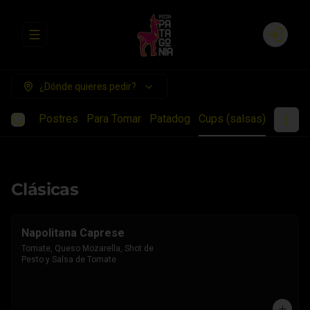
Abrir menu de navegación
Login
¿Dónde quieres pedir?
ientos
Postres
Para Tomar
Patadog
Cups (salsas)
Clásicas
Napolitana Caprese
Tomate, Queso Mozarella, Shot de 
Pesto y Salsa de Tomate