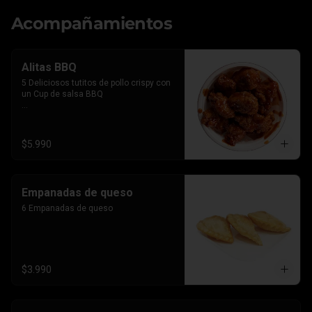
Acompañamientos
Alitas BBQ
5 Deliciosos tutitos de pollo crispy con 
un Cup de salsa BBQ

*Imagen referencial, el producto lleva la 
salsa por separado para que le 
agregues el BBQ que gustes
$5.990
Empanadas de queso
6 Empanadas de queso
$3.990