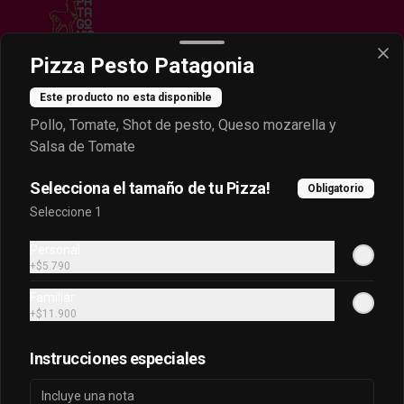
Pizza Pesto Patagonia
Este producto no esta disponible
Conócenos
Pollo, Tomate, Shot de pesto, Queso mozarella y
Despacho
Salsa de Tomate
Contáctanos
Selecciona el tamaño de tu Pizza!
Obligatorio
Términos y condiciones
Seleccione 1
Política de privacidad
Personal
Redes sociales
+
$5.790
Familiar
Instagram
+
$11.900
Facebook
Instrucciones especiales
Mi cuenta