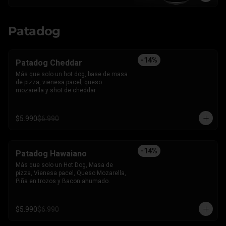
Patadog
-
14
%
Patadog Cheddar
Más que solo un hot dog, base de masa 
de pizza, vienesa pacel, queso 
mozarella y shot de cheddar
$5.990
$6.990
-
14
%
Patadog Hawaiano
Más que solo un Hot Dog, Masa de 
pizza, Vienesa pacel, Queso Mozarella, 
Piña en trozos y Bacon ahumado.
$5.990
$6.990