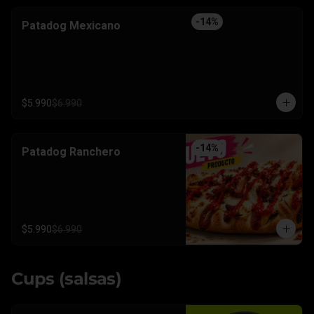
-
14
%
Patadog Mexicano
$5.990
$6.990
-
14
%
Patadog Ranchero
$5.990
$6.990
Cups (salsas)