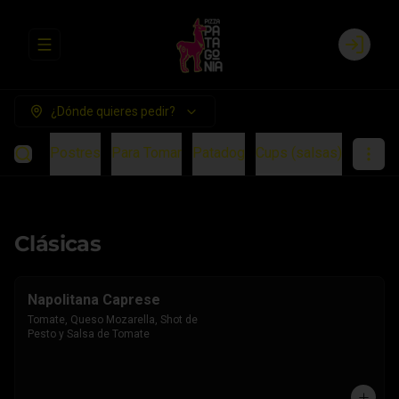
Abrir menu de navegación
Login
¿Dónde quieres pedir?
ientos
Postres
Para Tomar
Patadog
Cups (salsas)
Clásicas
Napolitana Caprese
Tomate, Queso Mozarella, Shot de 
Pesto y Salsa de Tomate