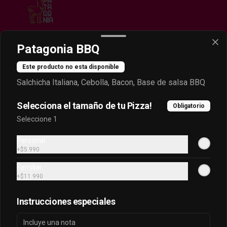
Patagonia BBQ
Conócenos
Este producto no esta disponible
Despacho
Salchicha Italiana, Cebolla, Bacon, Base de salsa BBQ
Contáctanos
Selecciona el tamaño de tu Pizza!
Obligatorio
Términos y condiciones
Seleccione 1
Política de privacidad
Personal
Redes sociales
+
$5.990
Familiar
Instagram
+
$11.990
Facebook
Instrucciones especiales
Mi cuenta