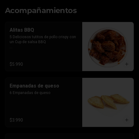
Acompañamientos
Alitas BBQ
5 Deliciosos tutitos de pollo crispy con 
un Cup de salsa BBQ

*Imagen referencial, el producto lleva la 
salsa por separado para que le 
agregues el BBQ que gustes
$5.990
Empanadas de queso
6 Empanadas de queso
$3.990