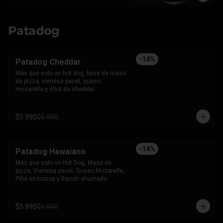
Patadog
-
14
%
Patadog Cheddar
Más que solo un hot dog, base de masa 
de pizza, vienesa pacel, queso 
mozarella y shot de cheddar
$5.990
$6.990
-
14
%
Patadog Hawaiano
Más que solo un Hot Dog, Masa de 
pizza, Vienesa pacel, Queso Mozarella, 
Piña en trozos y Bacon ahumado.
$5.990
$6.990